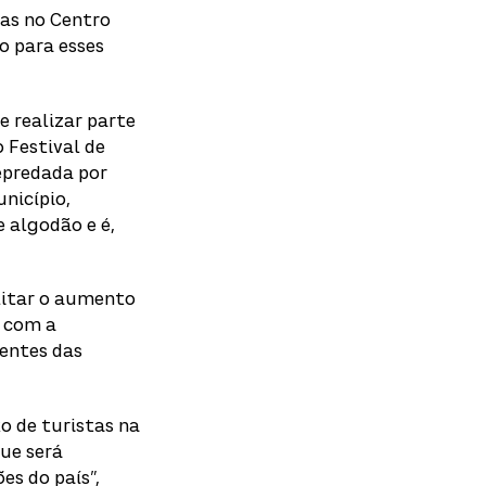
das no Centro
o para esses
e realizar parte
o Festival de
depredada por
unicípio,
e algodão e é,
ilitar o aumento
e com a
entes das
o de turistas na
ue será
es do país”,