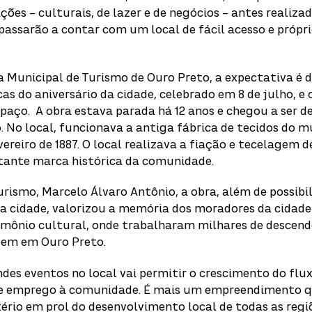
ções – culturais, de lazer e de negócios – antes realiza
 passarão a contar com um local de fácil acesso e própri
 Municipal de Turismo de Ouro Preto, a expectativa é d
as do aniversário da cidade, celebrado em 8 de julho, e 
spaço. A obra estava parada há 12 anos e chegou a ser 
o. No local, funcionava a antiga fábrica de tecidos do m
ereiro de 1887. O local realizava a fiação e tecelagem d
tante marca histórica da comunidade.
urismo, Marcelo Álvaro Antônio, a obra, além de possib
na cidade, valorizou a memória dos moradores da cidad
imônio cultural, onde trabalharam milhares de descend
ivem em Ouro Preto.
ndes eventos no local vai permitir o crescimento do flux
de emprego à comunidade. É mais um empreendimento q
ério em prol do desenvolvimento local de todas as regiõ