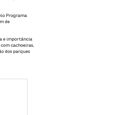
pelo Programa
ém de
ra e importância
, com cachoeiras,
ão dos parques