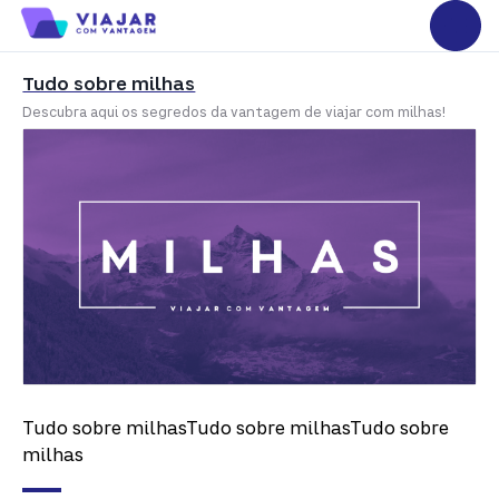
Tudo sobre milhas
Descubra aqui os segredos da vantagem de viajar com milhas!
Tudo sobre milhasTudo sobre milhasTudo sobre
milhas