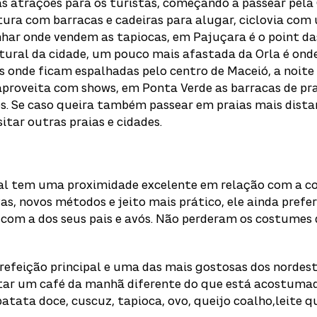
 atrações para os turistas, começando a passear pela 
ura com barracas e cadeiras para alugar, ciclovia com
har onde vendem as tapiocas, em Pajuçara é o point d
tural da cidade, um pouco mais afastada da Orla é ond
s onde ficam espalhadas pelo centro de Maceió, a noite
r aproveita com shows, em Ponta Verde as barracas de p
es. Se caso queira também passear em praias mais dista
itar outras praias e cidades.
al tem uma proximidade excelente em relação com a 
s, novos métodos e jeito mais prático, ele ainda prefe
com a dos seus pais e avós. Não perderam os costumes 
refeição principal e uma das mais gostosas dos nordest
tar um café da manhã diferente do que está acostuma
atata doce, cuscuz, tapioca, ovo, queijo coalho,leite q