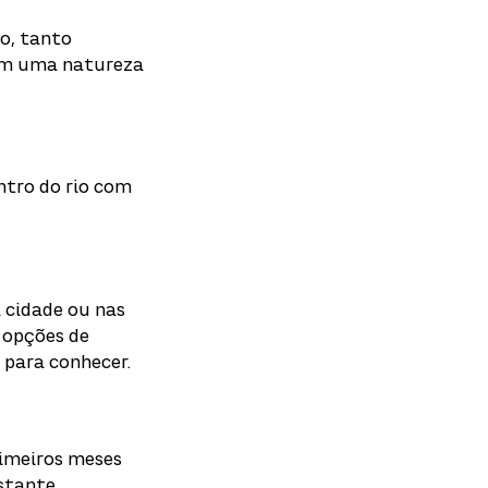
o, tanto
com uma natureza
ntro do rio com
 cidade ou nas
 opções de
 para conhecer.
rimeiros meses
astante