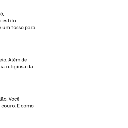
ó,
 estilo
e um fosso para
eio. Além de
a religiosa da
ião. Você
e couro. E como