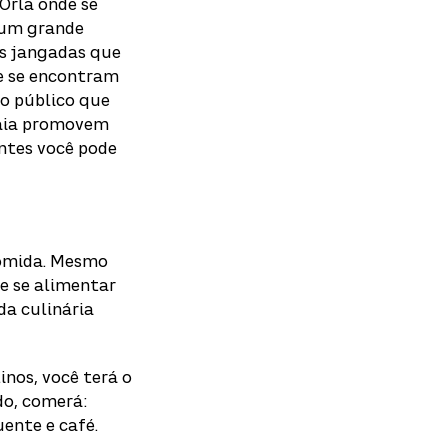
Orla onde se
 um grande
as jangadas que
e se encontram
 o público que
raia promovem
ntes você pode
comida. Mesmo
re se alimentar
da culinária
inos, você terá o
do, comerá:
uente e café.