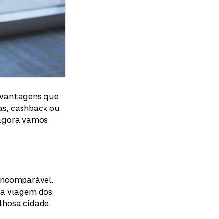
 vantagens que
as, cashback ou
 agora vamos
 incomparável.
uma viagem dos
lhosa cidade.