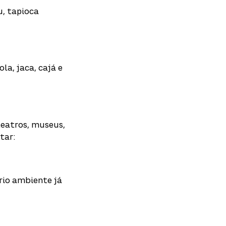
u, tapioca
la, jaca, cajá e
teatros, museus,
tar:
rio ambiente já