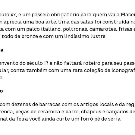
culo xx, é um passeio obrigatório para quem vai a Macei
aprecia uma boa arte. Uma das salas foi construída no
a com um palco italiano, poltronas, camarotes, frisas 
é todo de bronze e com um lindíssimo lustre.
ra
vento do século 17 e não faltará roteiro para seu pass
lar, conta também com uma rara coleção de iconografi
a.
to
r com dezenas de barracas com os artigos locais e da reg
renda, peças de cerâmica e barro, chapéus e calçados d
nal da feira você ainda curte um forró pé de serra.