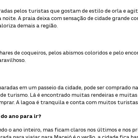
das pelos turistas que gostam de estilo de orla e agit
à noite. A praia deixa com sensação de cidade grande 
aloriza demais a região.
hares de coqueiros, pelos abismos coloridos e pelo enco
aravilhoso.
paradas em um passeio da cidade, pode ser comprado na
 de turismo. Lá é encontrado muitas rendeiras e muitas
prar. A lagoa é tranquila e conta com muitos turistas
do ano para ir?
ndo o ano inteiro, mas ficam claros nos últimos e nos p
rada para viajar para Maceió é o verão, a cidade fica b